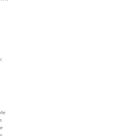
r,
lle
e.
le
en