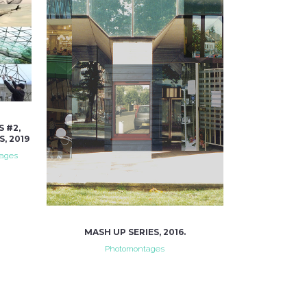
VIEW
 #2,
, 2019
tages
MASH UP SERIES, 2016.
Photomontages