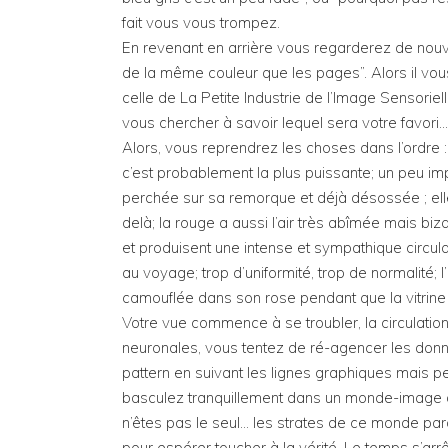
fait vous vous trompez.
En revenant en arrière vous regarderez de nouv
de la même couleur que les pages”. Alors il vous
celle de La Petite Industrie de l’Image Sensoriel
vous chercher à savoir lequel sera votre favori…
Alors, vous reprendrez les choses dans l’ordre :
c’est probablement la plus puissante; un peu im
perchée sur sa remorque et déjà désossée ; elle
delà; la rouge a aussi l’air très abîmée mais b
et produisent une intense et sympathique circulat
au voyage; trop d’uniformité, trop de normalité;
camouflée dans son rose pendant que la vitrine l
Votre vue commence à se troubler, la circulatio
neuronales, vous tentez de ré-agencer les donné
pattern en suivant les lignes graphiques mais pe
basculez tranquillement dans un monde-image à 
n’êtes pas le seul… les strates de ce monde para
pour espérer toucher à la vérité. Le temps s’arrêt