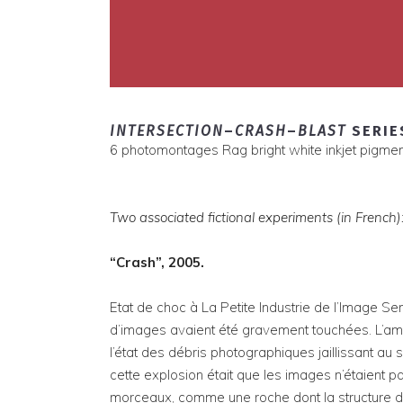
INTERSECTION
–
CRASH
–
BLAST
SERIES
6 photomontages Rag bright white inkjet pigment
Two associated fictional experiments (in French)
“Crash”, 2005.
Etat de choc à La Petite Industrie de l’Image Sen
d’images avaient été gravement touchées. L’ampl
l’état des débris photographiques jaillissant a
cette explosion était que les images n’étaient 
morceaux, comme une roche dont la structure de b