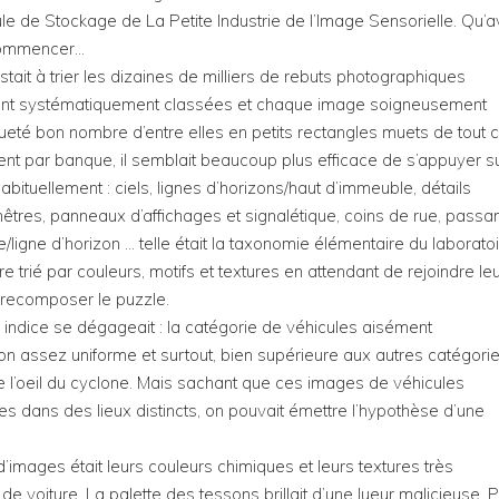
ule de Stockage de La Petite Industrie de l’Image Sensorielle. Qu’a
 commencer…
tait à trier les dizaines de milliers de rebuts photographiques
ent systématiquement classées et chaque image soigneusement
queté bon nombre d’entre elles en petits rectangles muets de tout 
ent par banque, il semblait beaucoup plus efficace de s’appuyer s
abituellement : ciels, lignes d’horizons/haut d’immeuble, détails
nêtres, panneaux d’affichages et signalétique, coins de rue, passa
e/ligne d’horizon … telle était la taxonomie élémentaire du laboratoir
 trié par couleurs, motifs et textures en attendant de rejoindre le
r recomposer le puzzle.
ndice se dégageait : la catégorie de véhicules aisément
on assez uniforme et surtout, bien supérieure aux autres catégorie
e l’oeil du cyclone. Mais sachant que ces images de véhicules
 dans des lieux distincts, on pouvait émettre l’hypothèse d’une
d’images était leurs couleurs chimiques et leurs textures très
e voiture. La palette des tessons brillait d’une lueur malicieuse. P