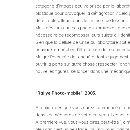
catégorie d’images peu valorisée par le laborato
plastique pour provoquer la déflagration ? Cela p
détectable ailleurs dans les milliers de tesson
Mais dès lors que ces photos-kamikazes avaient c
nécessaire de recomposer leurs sujets à l’ident
Bien que la Cellule de Crise du laboratoire soit
pouvait s’empêcher d’être tentée de retourner la 
Malgré l’avancée de l’enquête dont le jugement fi
ouvrir la porte sur autre chose : respecter l’an
nouvelles figures, se lancer dans une mécaniq
“Rallye Photo-mobile”, 2005.
Attention, dès que vous aurez commencé à tourn
dans les méandres de votre cerveau. Lequel remp
A première vue, vous vous direz peut-être “j’aime
bleu gris c’est un peu fade”; ou “pourquoi pas 