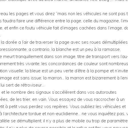
eau les pages et vous direz “mais non les véhicules ne sont pas 
 faudra faire une différence entre la page, celle du magazine, l’i
le, et enfin ce foutu véhicule fait d’images cachées dans l’image, d
.
 la dorée a l’air de traverser la page avec ses roues démultipliées
pressionnante; a contrario, la blanche est un peu à la ramasse,
 meurt tranquillement dans son image, titre de transport vers l’au
izarrement très vivante; les concordances de couleur sont nombreu
ion visuelle; la bleue est un peu verte d’être à la pompe et n’invit
 l’image est sans issue; la marron… la marron est bizarrement à l’en
ui sert de rétroviseur…
n et le nombre des signaux s’accélèrent dans vos autoroutes
es, de les trier, en vain. Vous essayez de vous raccrocher à un
tit à petit vous perdez vos repères. Vous oubliez les véhicules et
l’architecture tordue et non-euclidienne… ne vous inquiétez pas, 
llèle se démultiplient; il n’y a plus de mobile ou trop de paramètr
e; il n’y a plus de course possible et le rallye est fini; vous pouvez