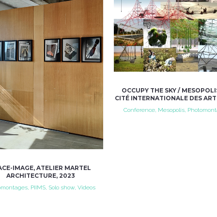
VIEW
VIEW
OCCUPY THE SKY / MESOPOLIS
CITÉ INTERNATIONALE DES ARTS
Conference, Mesopolis, Photomon
ACE-IMAGE, ATELIER MARTEL
ARCHITECTURE, 2023
montages, PIIMS, Solo show, Videos