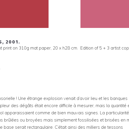
, 2001.
 print on 310g mat paper, 20 x h28 cm. Edition of 5 + 3 artist cop
:
sorielle ! Une étrange explosion venait d’avoir lieu et les banques
eur des dégâts était encore difficile à mesurer, mais la quantité 
u sol apparaissaient comme de bien mauvais signes. La particularit
pas brûlées ou broyées mais simplement fossilisées et brisées en m
ase serait rectangulaire. C’était ainsi des milliers de tessons