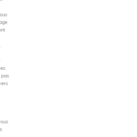
tous
mage,
ont
,
-
ses
e pas
vers
vous
es