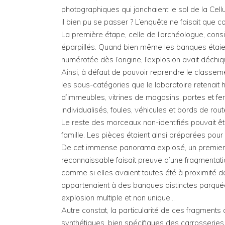
photographiques qui jonchaient le sol de la Cell
il bien pu se passer ? L’enquête ne faisait que
La première étape, celle de l’archéologue, consis
éparpillés. Quand bien même les banques étai
numérotée dès l’origine, l’explosion avait déchi
Ainsi, à défaut de pouvoir reprendre le classem
les sous-catégories que le laboratoire retenait h
d’immeubles, vitrines de magasins, portes et fe
individualisés, foules, véhicules et bords de rout
Le reste des morceaux non-identifiés pouvait être
famille. Les pièces étaient ainsi préparées pou
De cet immense panorama explosé, un premier i
reconnaissable faisait preuve d’une fragmentati
comme si elles avaient toutes été à proximité d
appartenaient à des banques distinctes parquées
explosion multiple et non unique…
Autre constat, la particularité de ces fragments 
synthétiques, bien spécifiques des carrosseries d