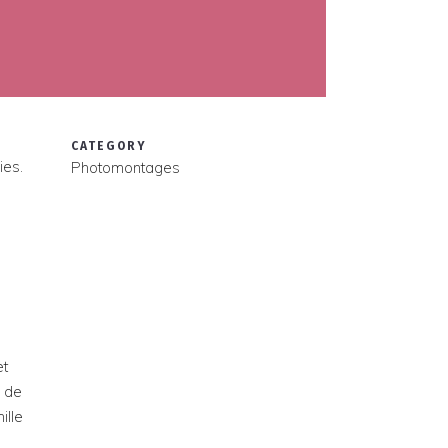
CATEGORY
ies.
Photomontages
et
é de
ille