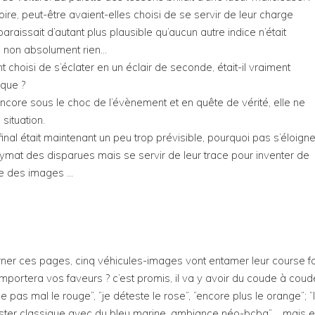
ire, peut-être avaient-elles choisi de se servir de leur charge
araissait d’autant plus plausible qu’aucun autre indice n’était
s… non absolument rien…
hoisi de s’éclater en un éclair de seconde, était-il vraiment
ique ?
 encore sous le choc de l’évènement et en quête de vérité, elle ne
situation.
nal était maintenant un peu trop prévisible, pourquoi pas s’éloigne
onymat des disparues mais se servir de leur trace pour inventer de
ue des images …
er ces pages, cinq véhicules-images vont entamer leur course fo
ortera vos faveurs ? c’est promis, il va y avoir du coude à coud
 pas mal le rouge”, “je déteste le rose”, “encore plus le orange”; “
rester classique avec du bleu marine, ambiance néo-bcbg”,… mais 