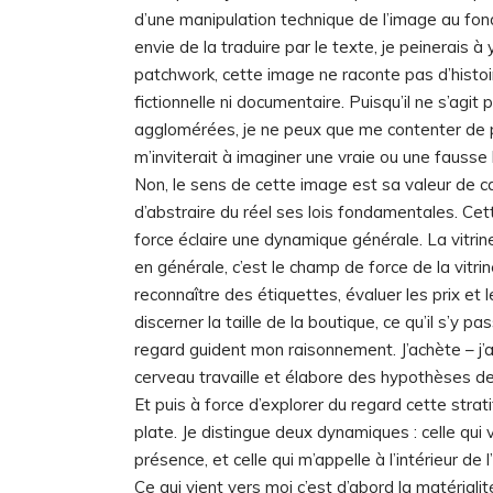
d’une manipulation technique de l’image au fond
envie de la traduire par le texte, je peinerais 
patchwork, cette image ne raconte pas d’histoire; 
fictionnelle ni documentaire. Puisqu’il ne s’agit
agglomérées, je ne peux que me contenter de pen
m’inviterait à imaginer une vraie ou une fausse h
Non, le sens de cette image est sa valeur de c
d’abstraire du réel ses lois fondamentales. Ce
force éclaire une dynamique générale. La vitrine
en générale, c’est le champ de force de la vitr
reconnaître des étiquettes, évaluer les prix et le
discerner la taille de la boutique, ce qu’il s’y 
regard guident mon raisonnement. J’achète – j’ach
cerveau travaille et élabore des hypothèses d
Et puis à force d’explorer du regard cette strati
plate. Je distingue deux dynamiques : celle qu
présence, et celle qui m’appelle à l’intérieur 
Ce qui vient vers moi c’est d’abord la matérialit