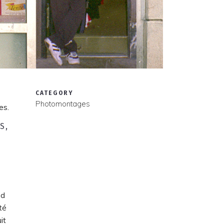
CATEGORY
Photomontages
es.
S,
nd
té
it