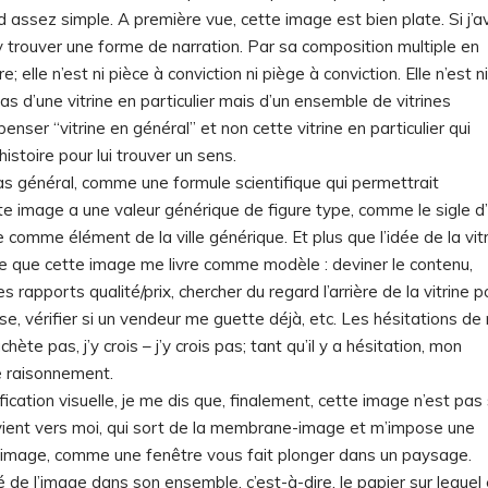
 assez simple. A première vue, cette image est bien plate. Si j’a
à y trouver une forme de narration. Par sa composition multiple en
elle n’est ni pièce à conviction ni piège à conviction. Elle n’est ni
 pas d’une vitrine en particulier mais d’un ensemble de vitrines
ser “vitrine en général” et non cette vitrine en particulier qui
istoire pour lui trouver un sens.
as général, comme une formule scientifique qui permettrait
tte image a une valeur générique de figure type, comme le sigle d
 comme élément de la ville générique. Et plus que l’idée de la vit
ine que cette image me livre comme modèle : deviner le contenu,
s rapports qualité/prix, chercher du regard l’arrière de la vitrine p
passe, vérifier si un vendeur me guette déjà, etc. Les hésitations d
ète pas, j’y crois – j’y crois pas; tant qu’il y a hésitation, mon
e raisonnement.
fication visuelle, je me dis que, finalement, cette image n’est pas 
i vient vers moi, qui sort de la membrane-image et m’impose une
de l’image, comme une fenêtre vous fait plonger dans un paysage.
é de l’image dans son ensemble, c’est-à-dire, le papier sur lequel 