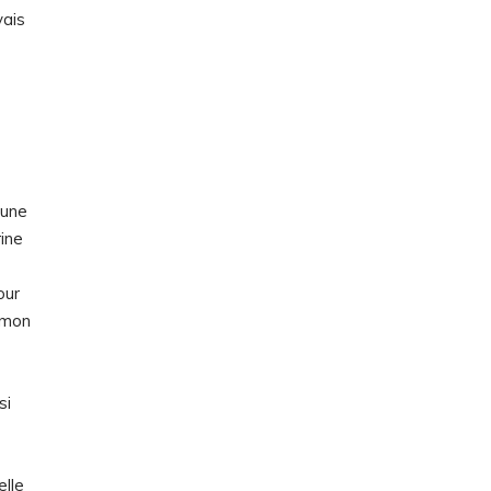
vais
’une
rine
our
e mon
si
elle