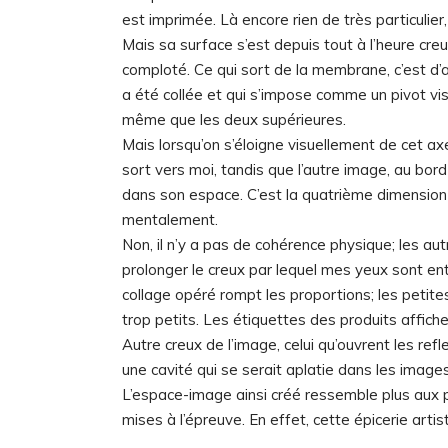
est imprimée. Là encore rien de très particuli
Mais sa surface s’est depuis tout à l’heure cr
comploté. Ce qui sort de la membrane, c’est d’ab
a été collée et qui s’impose comme un pivot visu
même que les deux supérieures.
Mais lorsqu’on s’éloigne visuellement de cet ax
sort vers moi, tandis que l’autre image, au bord
dans son espace. C’est la quatrième dimension d
mentalement.
Non, il n’y a pas de cohérence physique; les aut
prolonger le creux par lequel mes yeux sont en
collage opéré rompt les proportions; les petit
trop petits. Les étiquettes des produits affich
Autre creux de l’image, celui qu’ouvrent les re
une cavité qui se serait aplatie dans les images
L’espace-image ainsi créé ressemble plus aux pa
mises à l’épreuve. En effet, cette épicerie artis