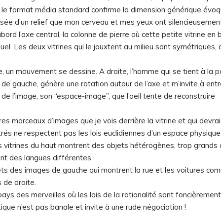
er, le format média standard confirme la dimension générique évo
eusée d’un relief que mon cerveau et mes yeux ont silencieusemen
ord l’axe central, la colonne de pierre où cette petite vitrine en 
el. Les deux vitrines qui le jouxtent au milieu sont symétriques, 
e, un mouvement se dessine. A droite, l’homme qui se tient à la p
 de gauche, génère une rotation autour de l’axe et m’invite à entr
e l’image, son “espace-image”, que l’oeil tente de reconstruire
res morceaux d’images que je vois derrière la vitrine et qui devra
trés ne respectent pas les lois euclidiennes d’un espace physique
es vitrines du haut montrent des objets hétérogènes, trop grands
ent des langues différentes.
flets des images de gauche qui montrent la rue et les voitures c
 de droite.
ys des merveilles où les lois de la rationalité sont foncièrement
tique n’est pas banale et invite à une rude négociation !