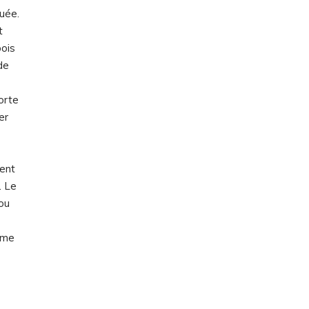
quée.
t
bois
de
orte
er
ient
. Le
 ou
omme