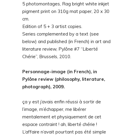
5 photomontages,
Rag bright white
inkjet
pigment print on 310g
mat pape
r, 20 x 30
cm.
Edition of 5 + 3 artist copies.
Series complemented by a text (see
below) and published (in French) in art and
literature review, Pylône #7 “Liberté
Chérie”, Brussels, 2010.
Personnage-image (in French), in
Pylône review (philosophy, literature,
photograph), 2009.
ça y est j’avais enfin réussi à sortir de
l’image, m’échapper, me libérer
mentalement et physiquement de cet
espace contraint ! ah, liberté chérie !
L’affaire n’avait pourtant pas été simple