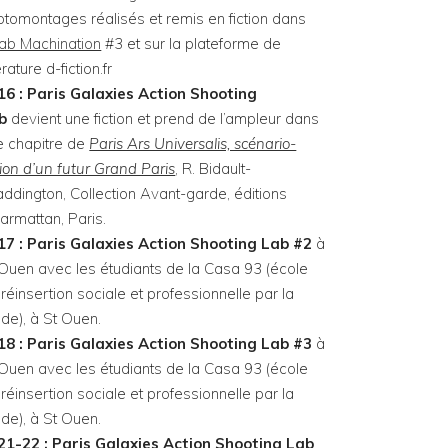
otomontages réalisés et remis en fiction dans
lab Machination
#3 et sur la plateforme de
térature d-fiction.fr
16 : Paris Galaxies Action Shooting
b
devient une fiction et prend de l’ampleur dans
e chapitre de
Paris Ars Universalis, scénario-
tion d’un futur Grand Paris
, R. Bidault-
ddington, Collection Avant-garde, éditions
armattan, Paris.
17 : Paris Galaxies Action Shooting Lab #2
à
 Ouen avec les étudiants de la Casa 93 (école
réinsertion sociale et professionnelle par la
de), à St Ouen.
18 : Paris Galaxies Action Shooting Lab #3
à
 Ouen avec les étudiants de la Casa 93 (école
réinsertion sociale et professionnelle par la
de), à St Ouen.
21-22 : Paris Galaxies Action Shooting Lab