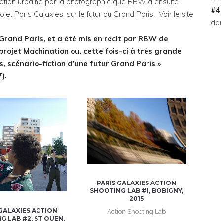
loration urbaine par la photographie que RBW a ensuite
#
jet Paris Galaxies, sur le futur du Grand Paris. Voir le site
dan
 Grand Paris, et a été mis en récit par RBW de
projet Machination ou, cette fois-ci à très grande
is, scénario-fiction d’une futur Grand Paris »
).
PARIS GALAXIES ACTION
SHOOTING LAB #1, BOBIGNY,
2015
 GALAXIES ACTION
Action Shooting Lab
G LAB #2, ST OUEN,