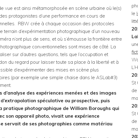
ph
ise de vue est ainsi métamorphosée en scène urbaine où le(s)
le
e des protagonistes d’une performance en cours de
lit
nsionnelles. RBW crée à chaque occasion des protocoles
20
t ce terrain d’expérimentation photographique d’un nouveau
La
améra n’ont plus de sens, et où s’émousse la frontière entre
un
e » photographique conventionnelles sont mises de côté. La
fic
ser sur d’autres questions, tels que l’occupation et
Wa
ndon du regard pour laisser toute sa place à la liberté et à
L’H
possible d’expérimenter des mises en scène plus
20
soires (par exemple une simple chaise dans le ASLab#3)
St
ement.
de 
ps d’analyse des expériences menées et des images
mo
d’extrapolation spéculative ou prospective, puis
20
t la pratique photographique de William Boroughs qui
St
ec son appareil photo, vivait une expérience
de 
s se servait de ses photographies comme matériau
mo
20