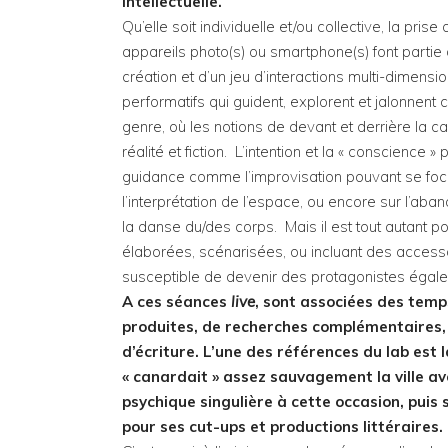
intellectuelle.
Qu’elle soit individuelle et/ou collective, la pr
appareils photo(s) ou smartphone(s) font parti
création et d’un jeu d’interactions multi-dime
performatifs qui guident, explorent et jalonnen
genre, où les notions de devant et derrière la c
réalité et fiction. L’intention et la « conscienc
guidance comme l’improvisation pouvant se focali
l’interprétation de l’espace, ou encore sur l’aba
la danse du/des corps. Mais il est tout autant 
élaborées, scénarisées, ou incluant des acces
susceptible de devenir des protagonistes égal
A ces séances
live
, sont associées des tem
produites, de recherches complémentaires, 
d’écriture. L’une des références du lab es
« canardait » assez sauvagement la ville av
psychique singulière à cette occasion, pui
pour ses cut-ups et productions littéraires.