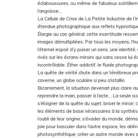
éclaboussures, ou même de fabuleux scintillemen
l’angoisse…
La Cellule de Crise de La Petite Industrie de l
étendue photographique aux reflets hypnotiqu
Élargie au cas général, cette incertitude ressem
images démultipliées. Par tous les moyens, l’h
l’éternel espoir d’y puiser un sens, une identit
rivés sur les écrans-miroirs qui sans cesse lu
incontrôlable. Éther addictif, le fluide photogr
La quête de vérité chute dans un ténébreux pré
caverne, un globe oculaire si peu cristallin.
Bizarrement, la situation devenait plus claire au 
reprendre la main, passer à l’acte… La seule i
s’éloigner de la quête du sujet; briser le miroir
les éléments de base nécessaires à la synthèse
l’oubli de leur origine; s’évader du monde, démis
joie pour basculer dans l’autre espace, les ab
photosynthétique; créer un autre monde avec sa f