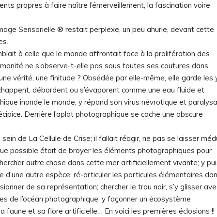
ts propres à faire naître l’émerveillement, la fascination voire
’Image Sensorielle ® restait perplexe, un peu ahurie, devant cette
es.
blait à celle que le monde affrontait face à la prolifération des
umanité ne s’observe-t-elle pas sous toutes ses coutures dans
é, une vérité, une finitude ? Obsédée par elle-même, elle garde les
i échappent, débordent ou s’évaporent comme une eau fluide et
aphique inonde le monde, y répand son virus névrotique et paralysa
cipice. Derrière l’aplat photographique se cache une obscure
sein de La Cellule de Crise; il fallait réagir, ne pas se laisser méd
ssue possible était de broyer les éléments photographiques pour
; chercher autre chose dans cette mer artificiellement vivante; y pu
 d’une autre espèce; ré-articuler les particules élémentaires da
sionner de sa représentation; chercher le trou noir, s’y glisser ave
îmes de l’océan photographique; y façonner un écosystème
aune et sa flore artificielle… En voici les premières éclosions !!