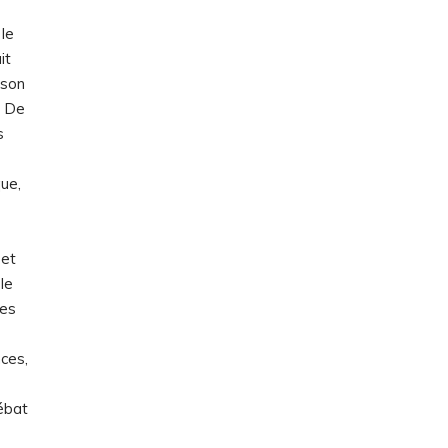
le
it
 son
. De
s
ue,
 et
 le
ues
nces,
débat