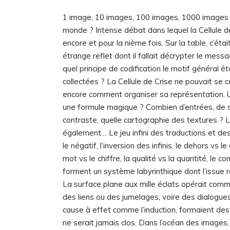
1 image, 10 images, 100 images, 1000 images 
monde ? Intense débat dans lequel la Cellule de
encore et pour la nième fois. Sur la table, c’ét
étrange reflet dont il fallait décrypter le me
quel principe de codification le motif général éta
collectées ? La Cellule de Crise ne pouvait se
encore comment organiser sa représentation. U
une formule magique ? Combien d’entrées, de 
contraste, quelle cartographie des textures ? 
également… Le jeu infini des traductions et des
le négatif, l’inversion des infinis, le dehors vs l
mot vs le chiffre, la qualité vs la quantité, le c
forment un système labyrinthique dont l’issue 
La surface plane aux mille éclats opérait comm
des liens ou des jumelages, voire des dialogues
cause à effet comme l’induction, formaient des
ne serait jamais clos. Dans l’océan des images