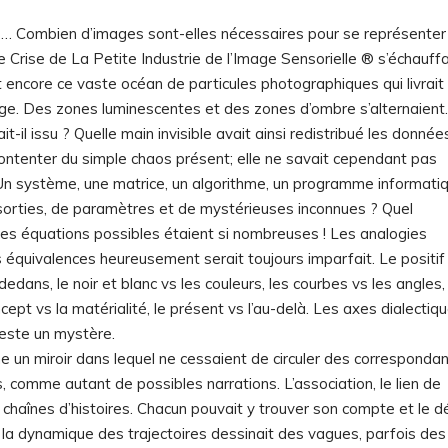
… Combien d’images sont-elles nécessaires pour se représenter 
 Crise de La Petite Industrie de l’Image Sensorielle ® s’échauffa
ait encore ce vaste océan de particules photographiques qui livrait
ssage. Des zones luminescentes et des zones d’ombre s’alternaient
it-il issu ? Quelle main invisible avait ainsi redistribué les donnée
 contenter du simple chaos présent; elle ne savait cependant pas
n système, une matrice, un algorithme, un programme informatiq
sorties, de paramètres et de mystérieuses inconnues ? Quel
Les équations possibles étaient si nombreuses ! Les analogies
 équivalences heureusement serait toujours imparfait. Le positif
e dedans, le noir et blanc vs les couleurs, les courbes vs les angles,
oncept vs la matérialité, le présent vs l’au-delà. Les axes dialectiq
reste un mystère.
e un miroir dans lequel ne cessaient de circuler des corresponda
, comme autant de possibles narrations. L’association, le lien de
 chaînes d’histoires. Chacun pouvait y trouver son compte et le 
, la dynamique des trajectoires dessinait des vagues, parfois des