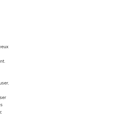
 yeux
nt.
user,
iser
ns
c