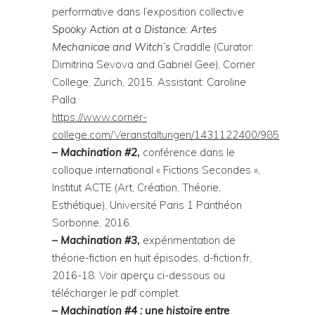
performative dans l’exposition collective
Spooky Action at a Distance: Artes
Mechanicae and Witch’s
Craddle (Curator:
Dimitrina Sevova and Gabriel Gee), Corner
College, Zurich, 2015. Assistant: Caroline
Palla.
https://www.corner-
college.com/Veranstaltungen/1431122400/985
–
Machination #2
,
conférence dans le
colloque international « Fictions Secondes »,
Institut ACTE (Art, Création, Théorie,
Esthétique), Université Paris 1 Panthéon
Sorbonne, 2016.
–
Machination #3
,
expérimentation de
théorie-fiction en huit épisodes, d-fiction.fr,
2016-18. Voir aperçu ci-dessous ou
télécharger le pdf complet.
– Machination #4 : une histoire entre